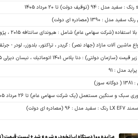
سبک و سنگین مستعمل (یک شرکت سهامی عام) تا 26 مرداد 1405
مزایده 100 دستگاه ایرانخودرو شروع شد + لیست قیمت (تیر1405)