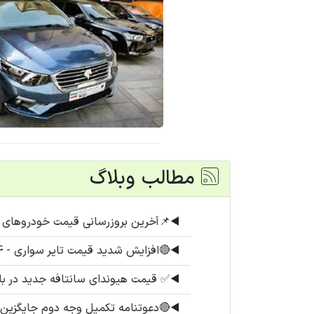
مطالب وبلاگ
◀️
📌آخرین بروزرسانی قیمت خودروهای پرفروش (۱۴ 
◀️
🔴افزایش شدید قیمت تایر سواری - 14 مرداد 1405
◀️
✅ قیمت هیوندای سانتافه جدید در ب
◀️
🔴دعوتنامه تکمیل وجه دوم جایگزین برای اطلس S تحو