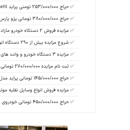
✅
حراج 253/000/000 تومنی پراید se111 رنگ : سفید مدل : 94 (توقیف دولت) تا 20 مرداد 1405
✅
حراج 380/000/000 تومانی پژو پارس رنگ سفید مدل : 1390 (مصادره ای دولت)
✅
مزایده فروش 2 دستکاه خودرو مازاد بلا استفاده (شرکت سهامی عام) شامل : هیوندای سانتافه 2015 ، پژو پارس
✅
شروع مزایده بیش از 290 دستگاه انواع ماشین آلات مازاد (جهاد نصر) : گریدر ، تراکتور، بلدوزر، لودر - جرثقیل ، کشنده و نیسان و..
✅
مزایده 3 دستگاه خودرو و وانت های زیر قیمت (سازمان دولتی) : دنا پلاس 1401 اتوماتيك ، نیسان دیزلی 95
✅
ثبت نام مزایده 270/000/000 تومانی پراید مدل : 91
✅
حراج 145/000/000 تومانی پراید مدل : 1381 ( دوگانه سوز)
✅
مزایده فروش انواع وسایل نقلیه موتوری 
✅
حراج 450/000/000 تومانی خودروی سمند LX EF7 رنگ : سفید مدل : 96 (مصادره ای دولت)