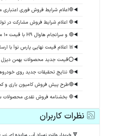
◀️
🛑اعلام شرایط فروش فوری اعتباری محصول زامیاد EX د
◀️
🛑 اعلام شرایط فروش مشارکت در تولی
◀️
🔴 و سرانجام هاوال H9 با قیمت ۱۰ میلیارد و ۸۰۰
◀️
🚨 اعلام قیمت نهایی پارس نوآ با ارسا
◀️
⭕️قیمت جدید محصولات بهمن دیزل
◀️
🔴 نتایج تحقیقات جدید روی خودروهای
◀️
🔴طرح پیش فروش کامیون باری و کمپر
◀️
🛑 بخشنامه فروش نقدی محصولات سی
نظرات کاربران
🔻 خریدار وانت زمیاد آبی مزایده ای زیر قیمت ۹۷۵۰