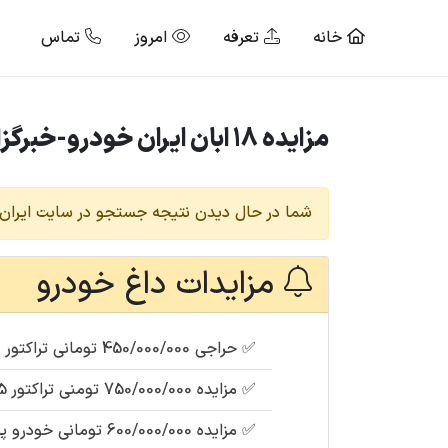
خانه
تعرفه
امروز
تماس
مزایده 18 ابان ایران خودرو-خبرگزاری مزایده خودرو ایران| ایران مزایده
شما در حال دیدن نتیجه جستجو در سایت ایران 
مزایدات داغ خودرو
✅
حراجی 450/000/000 تومانی تراکتور فرگوسن 285
✅
مزایده 750/000/000 تومنی تراکتور 475 کشاورزی دو دیفرانسیل رنگ : قرمز مدل : 1396 (توقیفی دولت)
✅
مزایده 600/000/000 تومانی خودرو پژو پارس تیپ TU5مدل 1392 (شهرداری) + اسناد کامل دستگاه ها