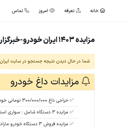
خانه
تعرفه
امروز
تماس
مزایده 1403 ایران خودرو-خبرگزاری مزایده خودرو ایران| ایران مزایده
شما در حال دیدن نتیجه جستجو در سایت ایران 
مزایدات داغ خودرو
✅
حراجی داغ 300/000/000 تومانی خودروی تیبا 2 هاچ سفید بک مدل : 1397 (توقیفی دولت)
✅
مزایده 3 دستگاه شامل : سواری استیشن کاروان، وانت پیکان و کامیون مان
✅
مزایده فروش 3 دستگاه خودرو مازاد (اتحادیه تعاون روستایی) شامل : سمند 88 ، پژو آردی ، وانت پیکان 86