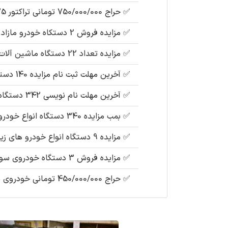
✅
حراج 750/000/000 تومانی تراکتور ITM475 کشاورزی دو دیفرانسیل رنگ : قرمز مدل : 96 (مصادره ای دولت)
✅
مزایده فروش 2 دستکاه خودرو مازاد بلا استفاده (شرکت سهامی عام) شامل : هیوندای سانتافه 2015 ، پژو پارس
✅
مزایده تعداد 22 دستگاه ماشین آلات صنعتی مستعمل (شرکت بازرگانی) شامل : لیفتراک ، دستگاه جوش و تراش
✅
آخرین مهلت ثبت نام مزایده 140 دستگاه انواع خودرو های کارکرده (ارتش) : هایلوکس و لندکروز ،پراید ، پیکاپ و نیسان و..
✅
آخرین مهلت نام نویسی 342 دستگاه خودرو های زیر قیمت (پلیس) : لندکروز ، بنز e240 و c240، کیا سراتو، نیسان
✅
بمب مزایده 340 دستگاه انواع خودرو های سنددار و بی سند (نیرو انتظامی تهران) : بنز e240 ،تویوتا هایلوکس ، ایسوزو ، رونیز و..
✅
مزایده 9 دستگاه انواع خودرو های زیر قیمت (بنیاد مسکن) شامل : پژو 405 GLX ، سرانزا ، پیکاپ ، سوزوکی ویتارا
✅
مزایده فروش 3 دستگاه خودروی سواری کارکرده (شرکت مدیریت طرح و توسعه) : سوزوکی گرند ویتارا ، مگان 2000 ، پژو پارس
✅
حراج 450/000/000 تومانی خودروی سمند LX EF7 رنگ : سفید مدل : 96 (مصادره ای دولت)