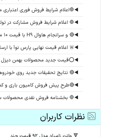
◀️
🛑اعلام شرایط فروش فوری اعتباری محصول زامیاد EX د
◀️
🛑 اعلام شرایط فروش مشارکت در تولی
◀️
🔴 و سرانجام هاوال H9 با قیمت ۱۰ میلیارد و ۸۰۰
◀️
🚨 اعلام قیمت نهایی پارس نوآ با ارسا
◀️
⭕️قیمت جدید محصولات بهمن دیزل
◀️
🔴 نتایج تحقیقات جدید روی خودروهای
◀️
🔴طرح پیش فروش کامیون باری و کمپر
◀️
🛑 بخشنامه فروش نقدی محصولات سی
نظرات کاربران
🔻 وانت زامیاد مدل ۹۲ قیمت چند