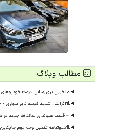
مطالب وبلاگ
◀️
📌آخرین بروزرسانی قیمت خودروهای پرفروش (۱۴ 
◀️
🔴افزایش شدید قیمت تایر سواری - 14 مرداد 1405
◀️
✅ قیمت هیوندای سانتافه جدید در ب
◀️
🔴دعوتنامه تکمیل وجه دوم جایگزین برای اطلس S تحو