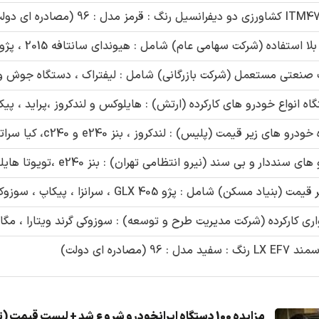
مزایده 100 دستگاه ایرانخودرو شروع شد + لیست قیمت (تیر1405)