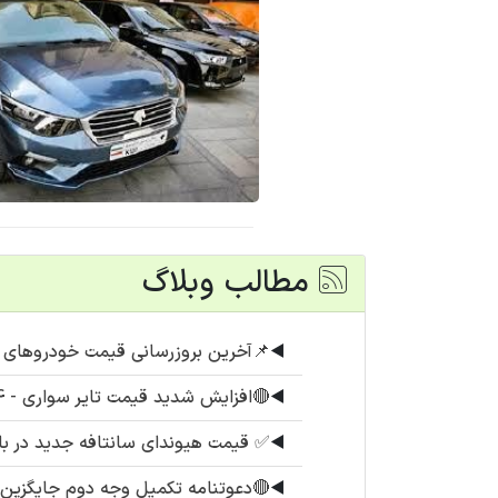
مطالب وبلاگ
◀️
📌آخرین بروزرسانی قیمت خودروهای پرفروش (۱۴ 
◀️
🔴افزایش شدید قیمت تایر سواری - 14 مرداد 1405
◀️
✅ قیمت هیوندای سانتافه جدید در ب
◀️
🔴دعوتنامه تکمیل وجه دوم جایگزین برای اطلس S تحو