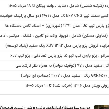
رس مدل 1392 XUV رنگ سفید (بنیاد توسعه)
ت)
کت نفت) تا 19 مرداد 1405
مزایده 100 دستگاه ایرانخودرو شروع شد + لیست قیمت (تیر1405)