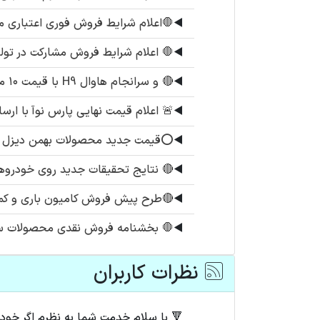
◀️
🛑اعلام شرایط فروش فوری اعتباری محصول زامیاد EX د
◀️
🛑 اعلام شرایط فروش مشارکت در تولی
◀️
🔴 و سرانجام هاوال H9 با قیمت ۱۰ میلیارد و ۸۰۰
◀️
🚨 اعلام قیمت نهایی پارس نوآ با ارسا
◀️
⭕️قیمت جدید محصولات بهمن دیزل
◀️
🔴 نتایج تحقیقات جدید روی خودروهای
◀️
🔴طرح پیش فروش کامیون باری و کمپر
◀️
🛑 بخشنامه فروش نقدی محصولات سی
نظرات کاربران
🔻 با سلام خدمت شما به نظرم اگر خودر