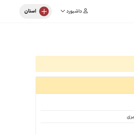
داشبورد
استان