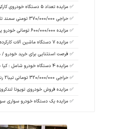
✅
مزایده تعداد 5 دستگاه خودروی کارکرده (شرکت شمس) شامل : ساینا ، وانت پیکان تا 18 مرداد 1405
✅
حراجی 370/000/000 تومنی سمند تاکسی سمند تیپ LX EF7 CNG مدل : 1401 (دو سال پارکینگ خوابیده)
✅
مزایده 600/000/000 تومانی خودرو پژو پارس تیپ TU5مدل 1392 (شهرداری) + اسناد کامل دستگاه ها
✅
مزایده 7 دستگاه ماشین آلات کارکرده (تعاونی مسکن) شامل : تویوتا وانت دو کابین ، غلتک ، میکسر ، دامپر
✅
فرصت استثنایی برای خرید خودرو / مزایده فروش پژو پا
✅
مزایده 4 دستگاه خودرو شامل : کیا سراتو ، پژو پارس تیپ تیو 5، پژو پارس تصادفی ، پژو تیپ xuv
✅
حراجی 320/000/000 تومانی تیبا2 رنگ : سفید مدل : 97 (توقیف دولت) به همراه نظر کارشناسی
✅
مزایده فروش خودروی تویوتا لندکروز GXR4500 رنگ : سفید مدل : 2007 (مصادره ای دول
✅
مزایده یک دستگاه خودرو سواری سوزوکی ویتارا مدل 1394 (شر