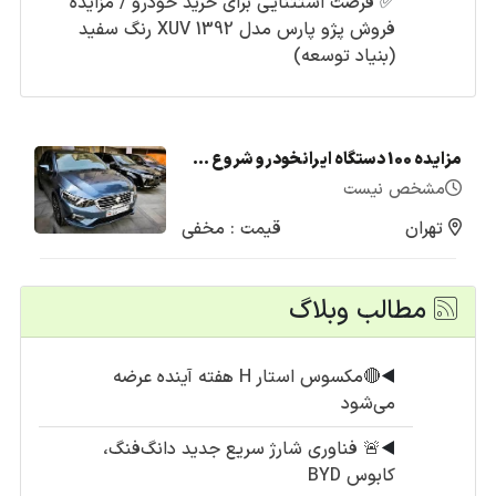
✅
فرصت استثنایی برای خرید خودرو / مزایده
فروش پژو پارس مدل 1392 XUV رنگ سفید
(بنیاد توسعه)
مزایده 100 دستگاه ایرانخودرو شروع شد + لیست قیمت (تیر1405)
مشخص نیست
تهران
قیمت : مخفی
مطالب وبلاگ
◀️
🔴مکسوس استار H هفته آینده عرضه
می‌شود
◀️
🚨 فناوری شارژ سریع جدید دانگ‌فنگ،
کابوس BYD