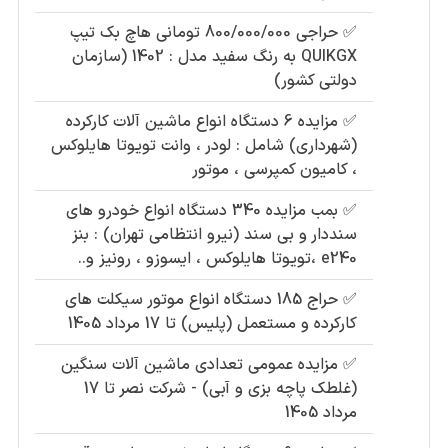
✅
حراجی 800/000/000 تومانی ھاچ بک تیپ
QUIKGX به رنگ سفید مدل : 1402 (سازمان
دولتی کشور)
✅
مزایده 6 دستگاه انواع ماشین آلات کارکرده
(شهرداری) شامل : لودر ، وانت تویوتا هایلوکس
، کامیون کمپرسی ، موتور
✅
بمب مزایده 340 دستگاه انواع خودرو های
سنددار و بی سند (نیرو انتظامی تهران) : بنز
e240 ،تویوتا هایلوکس ، ایسوزو ، رونیز و..
✅
حراج 185 دستگاه انواع موتور سیکلت های
کارکرده و مستعمل (پلیس) تا 17 مرداد 1405
✅
مزایده عمومی تعدادی ماشین آلات سنگین
(غلطک پاچه بزی و آبی) - شرکت نصر تا 17
مرداد 1405