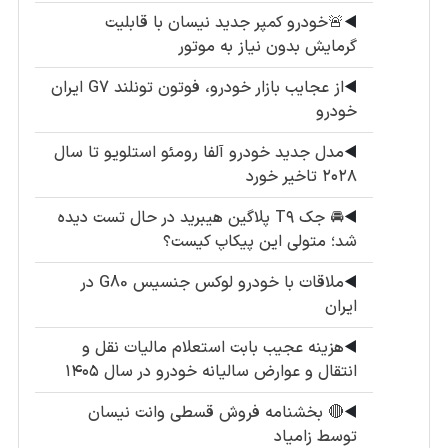
◀️
🚨خودرو کمپر جدید نیسان با قابلیت
گرمایش بدون نیاز به موتور
◀️
از عجایب بازار خودرو، فوتون تونلند G7 ایران
خودرو
◀️
مدل جدید خودرو آلفا رومئو استلویو تا سال
۲۰۲۸ تاخیر خورد
◀️
🚘 جک T۹ پلاگین هیبرید در حال تست دیده
شد؛ متولی این پیکاپ کیست؟
◀️
ملاقات با خودرو لوکس جنسیس G80 در
ایران
◀️
هزینه عجیب بابت استعلام مالیات نقل و
انتقال و عوارض سالیانه خودرو در سال ۱۴۰۵
◀️
🔴 بخشنامه فروش قسطی وانت نیسان
توسط زامیاد