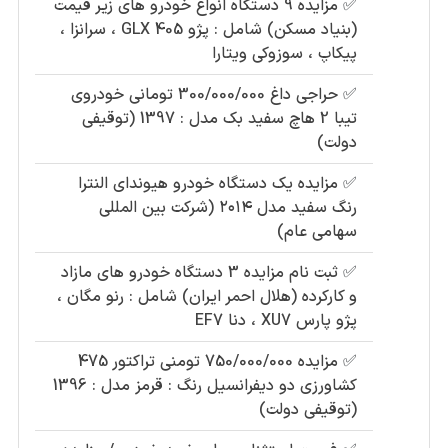
✅
مزایده 9 دستگاه انواع خودرو های زیر قیمت
(بنیاد مسکن) شامل : پژو 405 GLX ، سرانزا ،
پیکاپ ، سوزوکی ویتارا
✅
حراجی داغ 300/000/000 تومانی خودروی
تیبا 2 هاچ سفید بک مدل : 1397 (توقیفی
دولت)
✅
مزایده یک دستگاه خودرو هیوندای النترا
رنگ سفید مدل ۲۰۱۴ (شرکت بین المللی
سهامی عام)
✅
ثبت نام مزایده 3 دستگاه خودرو های مازاد
و کارکرده (هلال احمر ایران) شامل : رنو مگان ،
پژو پارس XU7 ، دنا EF7
✅
مزایده 750/000/000 تومنی تراکتور 475
کشاورزی دو دیفرانسیل رنگ : قرمز مدل : 1396
(توقیفی دولت)