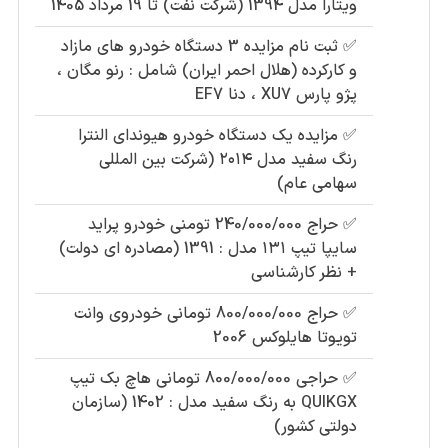
ویتارا مدل 1394 (شرکت نفت) تا 19 مرداد 1405
✅
ثبت نام مزایده 3 دستگاه خودرو های مازاد
و کارکرده (هلال احمر ایران) شامل : رنو مگان ،
پژو پارس XU7 ، دنا EF7
✅
مزایده یک دستگاه خودرو هیوندای النترا
رنگ سفید مدل ۲۰۱۴ (شرکت بین المللی
سهامی عام)
✅
حراج 240/000/000 تومنی خودرو پراید
سایپا تیپ ۱۳۱ مدل : 1391 (مصادره ای دولت)
+ نظر کارشناسی
✅
حراج 800/000/000 تومانی خودروی وانت
تویوتا هایلوکس 2006
✅
حراجی 800/000/000 تومانی ھاچ بک تیپ
QUIKGX به رنگ سفید مدل : 1402 (سازمان
دولتی کشور)