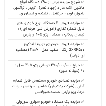
✅
شروع مزایده بیش از 290 دستگاه انواع
ماشین آلات مازاد (جهاد نصر) : گریدر ، تراکتور،
بلدوزر، لودر - جرثقیل ، کشنده و نیسان و..
✅
مزایده فروش 11 دستگاه انواع خودرو های
قابل شماره گذاری (آموزش فنی حرفه ای ) :
نیسان پیکاپ ، سمند ، پژو 405 و پارس
✅
مزایده فروش خودروی تویوتا لندکروز
GXR4500 رنگ : سفید مدل : 2007 (مصادره
ای دولت)
✅
حراج 270/000/000 تومانی پژو 405 مدل :
90 (دوگانه سوز)
✅
مزایده تعدادی خودرو مستعمل قابل شماره
گذاری (شرکت پشتیبان) شامل : جرثقیل ، وانت
مزدا، پژو پارس ،سمند،آمبولانس
✅
مزایده یک دستگاه خودرو سواری سوزوکی