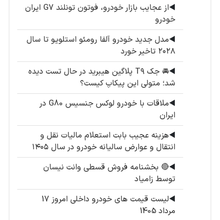
◀️
از عجایب بازار خودرو، فوتون تونلند G7 ایران
خودرو
◀️
مدل جدید خودرو آلفا رومئو استلویو تا سال
۲۰۲۸ تاخیر خورد
◀️
🚘 جک T۹ پلاگین هیبرید در حال تست دیده
شد؛ متولی این پیکاپ کیست؟
◀️
ملاقات با خودرو لوکس جنسیس G80 در
ایران
◀️
هزینه عجیب بابت استعلام مالیات نقل و
انتقال و عوارض سالیانه خودرو در سال ۱۴۰۵
◀️
🔴 بخشنامه فروش قسطی وانت نیسان
توسط زامیاد
◀️
لیست قیمت های خودرو داخلی امروز 17
مرداد 1405