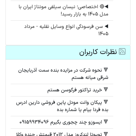
◀️
🔴 اختصاصی؛ نیسان سیلفی مونتاژ ایران با
مدل 1405 به بازار رسید!
◀️
سن فرسودگی انواع وسایل نقلیه - مرداد
1405
نظرات کاربران
🔻 نحوه شرکت در مزایده بنده سمت آذربایجان
شرقی میانه هستم
🔻 خرید تراکتور فرگوسن هستم
🔻 پیکان وانت مودل پاین فروشی دارین ادرس
بدہ فردا بیام یا شمارہ بدہ
🔻 ایسوزو چند چجوری بگیرم 09159934096
🔻 تویوتا لندکروز مدل 2012 قیمتش چنده وکلا