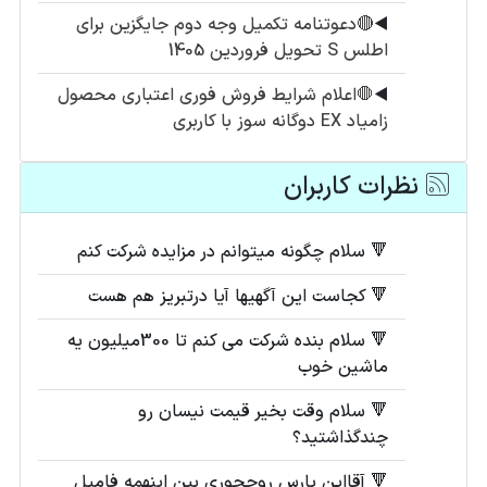
◀️
🔴دعوتنامه تکمیل وجه دوم جایگزین برای
اطلس S تحویل فروردین 1405
◀️
🛑اعلام شرایط فروش فوری اعتباری محصول
زامیاد EX دوگانه سوز با کاربری
نظرات کاربران
🔻 سلام چگونه میتوانم در مزایده شرکت کنم
🔻 کجاست این آگهیها آیا درتبریز هم هست
🔻 سلام بنده شرکت می کنم تا 300میلیون یه
ماشین خوب
🔻 سلام وقت بخیر قیمت نیسان رو
چندگذاشتید؟
🔻 آقااین پارس روچجوری بین اینهمه فامیل