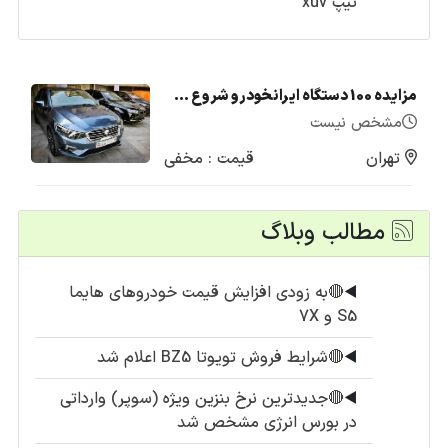
تیپ xuv
مزایده 100 دستگاه ایرانخودرو شروع شد + لیست قیمت (تیر1405)
مشخص نیست
تهران
قیمت : مخفی
مطالب وبلاگ
◀️
🔴به زودی افزایش قیمت خودروهای هایما
S5 و 7X
◀️
🔴شرایط فروش تویوتا BZ5 اعلام شد
◀️
🔴جدیدترین نرخ بنزین ویژه (سوپر) وارداتی
در بورس انرژی مشخص شد