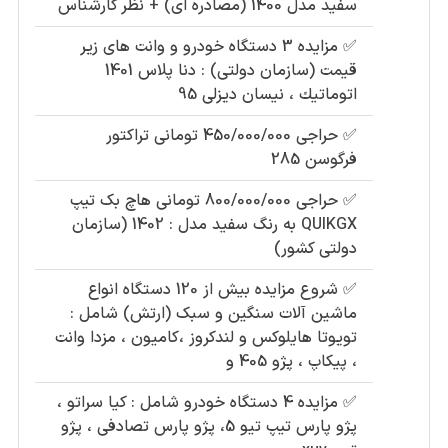
سفید مدل 1400 (مصادره ای) + نظر کارشناس
✅
مزایده 3 دستگاه خودرو و وانت های زیر
قیمت (سازمان دولتی) : دنا پلاس 1401
اتوماتيك ، نیسان دیزلی 95
✅
حراجی 450/000/000 تومانی تراکتور
فرگوسن 285
✅
حراجی 800/000/000 تومانی ھاچ بک تیپ
QUIKGX به رنگ سفید مدل : 1402 (سازمان
دولتی کشور)
✅
شروع مزایده بیش از 120 دستگاه انواع
ماشین آلات سنگین و سبک (ارتش) شامل :
تویوتا هایلوکس و لندکروز ،کامیون ، مزدا وانت
، پیکاپ ، پژو 405 و
✅
مزایده 4 دستگاه خودرو شامل : کیا سراتو ،
پژو پارس تیپ تیو 5، پژو پارس تصادفی ، پژو