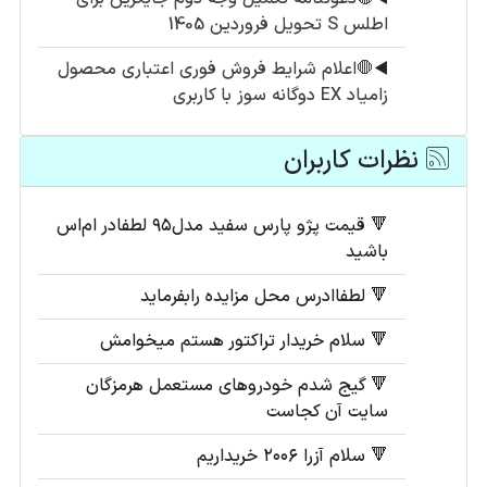
اطلس S تحویل فروردین 1405
◀️
🛑اعلام شرایط فروش فوری اعتباری محصول
زامیاد EX دوگانه سوز با کاربری
نظرات کاربران
🔻 قیمت پژو پارس سفید مدل۹۵ لطفادر ام‌اس
باشید
🔻 لطفاادرس محل مزایده رابفرماید
🔻 سلام خریدار تراکتور ھستم میخوامش
🔻 گیج شدم خودروهای مستعمل هرمزگان
سایت آن کجاست
🔻 سلام آزرا ۲۰۰۶ خریداریم