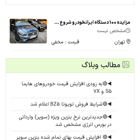
مزایده 100 دستگاه ایرانخودرو شروع شد + لیست قیمت (تیر1405)
مشخص نیست
تهران
قیمت : مخفی
مطالب وبلاگ
◀️
🔴به زودی افزایش قیمت خودروهای هایما
S5 و 7X
◀️
🔴شرایط فروش تویوتا BZ5 اعلام شد
◀️
🔴جدیدترین نرخ بنزین ویژه (سوپر) وارداتی
در بورس انرژی مشخص شد
◀️
🔴 افزایش قیمت بهای تمام شده بنزین سوپر