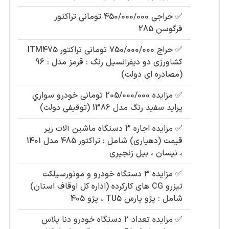
✅
حراجی 450/000/000 تومانی تراکتور
فرگوسن 285
✅
حراج 750/000/000 تومانی تراکتور ITM475
کشاورزی دو دیفرانسیل رنگ : قرمز مدل : 96
(مصادره ای دولت)
✅
مزایده 205/000/000 تومانی خودرو سواري
پرايد سفيد رنگ مدل 1386 (توقیفی دولت)
✅
مزایده اجاره 3 دستگاه ماشین آلات زیر
قیمت (دهیاری) شامل : تراکتور 485 مدل 1401
، نیسان ، بیل زنجیری
✅
مزایده 3 دستگاه خودرو و موتورسیلکت
تیزرو CG های کارکرده (اداره کل اوقاف استان)
شامل : پژو پارس TU5 ، پژو 405
✅
مزایده تعداد 2 دستگاه خودرو دنا پلاس