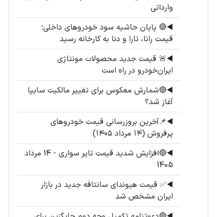
وارداتی
◀️
🔴 پایان حاشیه سود خودروهای داخلی؛
قیمت رانا، تارا و دنا به کارخانه رسید
◀️
🚨 قیمت جدید محصولات مونتاژی
ایران‌خودرو در راه است
◀️
🔴شمارش معکوس برای تغییر مالکیت سایپا
آغاز شد؟
◀️
📌آخرین بروزرسانی قیمت خودروهای
پرفروش (۱۴ مرداد ۱۴۰۵)
◀️
🔴افزایش شدید قیمت تایر سواری - 14 مرداد
1405
◀️
✅ قیمت هیوندای سانتافه جدید در بازار
ایران مشخص شد
◀️
🔴دعوتنامه تکمیل وجه دوم جایگزین برای