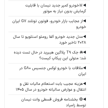
◀️
🚨خودرو کمپر جدید نیسان با قابلیت
گرمایش بدون نیاز به موتور
◀️
از عجایب بازار خودرو، فوتون تونلند G7 ایران
خودرو
◀️
مدل جدید خودرو آلفا رومئو استلویو تا سال
۲۰۲۸ تاخیر خورد
◀️
🚘 جک T۹ پلاگین هیبرید در حال تست دیده
شد؛ متولی این پیکاپ کیست؟
◀️
ملاقات با خودرو لوکس جنسیس G80 در
ایران
◀️
هزینه عجیب بابت استعلام مالیات نقل و
انتقال و عوارض سالیانه خودرو در سال ۱۴۰۵
◀️
🔴 بخشنامه فروش قسطی وانت نیسان
توسط زامیاد