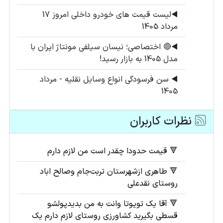
◀️
لیست قیمت های خودرو داخلی امروز 17
مرداد 1405
◀️
🔴 اختصاصی؛ نیسان سیلفی مونتاژ ایران با
مدل 1405 به بازار رسید!
◀️
سن فرسودگی انواع وسایل نقلیه - مرداد
1405
نظرات کاربران
🔻 قیمت حدودا چقدر است من لازم دارم
🔻 طاهری ازشهرستان تربت‌جام وصالح اباد
روستای نقدعلی
🔻 آقا یک تویوتا وانت به من بدیدپولشو
قسطی بگیرید کشاورزی روستای لازم دارم یک