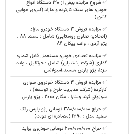
✅
شروع مزایده بیش از 120 دستگاه انواع
خودرو های سبک کارکرده و مازاد (نیروی هوایی
کشور)
✅
مزایده فروش 3 دستگاه خودرو مازاد
(اتحادیه تعاون روستایی) شامل : سمند 88 ،
پژو آردی ، وانت پیکان 86
✅
مزایده تعدادی خودرو مستعمل قابل شماره
گذاری (شرکت پشتیبان) شامل : جرثقیل ، وانت
مزدا، پژو پارس ،سمند،آمبولانس
✅
مزایده فروش 3 دستگاه خودروی سواری
کارکرده (شرکت مدیریت طرح و توسعه) :
سوزوکی گرند ویتارا ، مگان 2000 ، پژو پارس
✅
حراج 380/000/000 تومانی پژو پارس رنگ
سفید مدل : 1390 (مصادره ای دولت)
✅
حراج 200/000/000 تومانی خودروی پراید