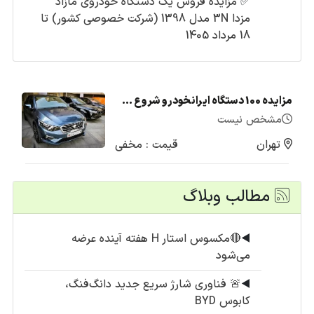
✅
مزایده فروش یک دستگاه خودروی مازاد
مزدا 3N مدل 1398 (شرکت خصوصی کشور) تا
18 مرداد 1405
مزایده 100 دستگاه ایرانخودرو شروع شد + لیست قیمت (تیر1405)
مشخص نیست
تهران
قیمت : مخفی
مطالب وبلاگ
◀️
🔴مکسوس استار H هفته آینده عرضه
می‌شود
◀️
🚨 فناوری شارژ سریع جدید دانگ‌فنگ،
کابوس BYD