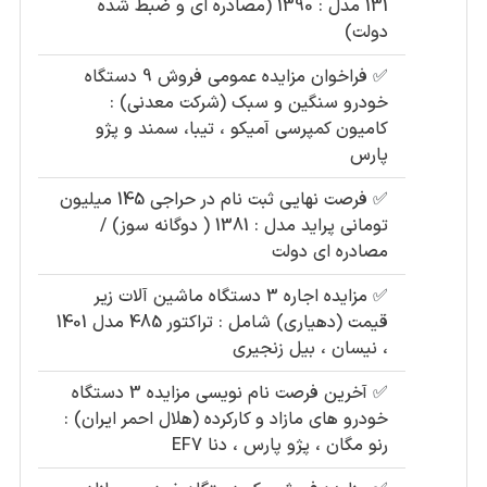
131 مدل : 1390 (مصادره ای و ضبط شده
دولت)
✅
فراخوان مزایده عمومی فروش 9 دستگاه
خودرو سنگین و سبک (شرکت معدنی) :
کامیون کمپرسی آمیکو ، تیبا، سمند و پژو
پارس
✅
فرصت نهایی ثبت نام در حراجی 145 میلیون
تومانی پراید مدل : 1381 ( دوگانه سوز) /
مصادره ای دولت
✅
مزایده اجاره 3 دستگاه ماشین آلات زیر
قیمت (دهیاری) شامل : تراکتور 485 مدل 1401
، نیسان ، بیل زنجیری
✅
آخرین فرصت نام نویسی مزایده 3 دستگاه
خودرو های مازاد و کارکرده (هلال احمر ایران) :
رنو مگان ، پژو پارس ، دنا EF7