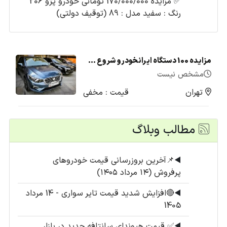
✅
مزایده 170/000/000 تومانی خودرو پژو 206
رنگ : سفید مدل : 89 (توقیف دولتی)
مزایده 100 دستگاه ایرانخودرو شروع شد + لیست قیمت (تیر1405)
مشخص نیست
تهران
قیمت : مخفی
مطالب وبلاگ
◀️
📌آخرین بروزرسانی قیمت خودروهای
پرفروش (۱۴ مرداد ۱۴۰۵)
◀️
🔴افزایش شدید قیمت تایر سواری - 14 مرداد
1405
◀️
✅ قیمت هیوندای سانتافه جدید در بازار