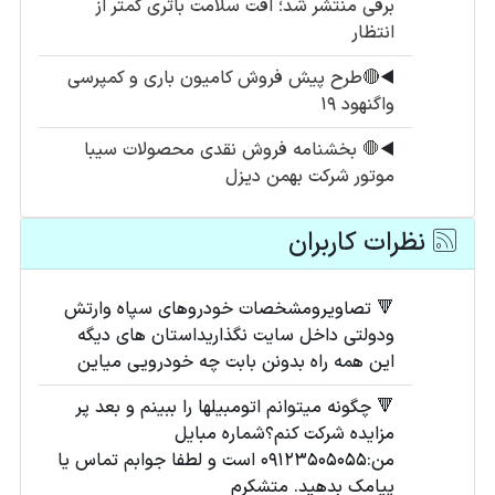
برقی منتشر شد؛ افت سلامت باتری کمتر از
انتظار
◀️
🔴طرح پیش فروش کامیون باری و کمپرسی
واگنهود ۱۹
◀️
🛑 بخشنامه فروش نقدی محصولات سیبا
موتور شرکت بهمن دیزل
نظرات کاربران
🔻 تصاویرومشخصات خودروهای سپاه وارتش
ودولتی داخل سایت نگذاریداستان های دیگه
این همه راه بدونن بابت چه خودرویی میاین
🔻 چگونه میتوانم اتومبیلها را ببینم و بعد پر
مزایده شرکت کنم؟شماره مبایل
من:۰۹۱۲۳۵۰۵۰۵۵ است و لطفا جوابم تماس یا
پیامک بدهید. متشکرم