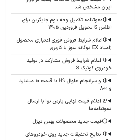
ایران مشخص شد
◀️
🔴دعوتنامه تکمیل وجه دوم جایگزین برای
اطلس S تحویل فروردین 1405
◀️
🛑اعلام شرایط فروش فوری اعتباری محصول
زامیاد EX دوگانه سوز با کاربری
◀️
🛑 اعلام شرایط فروش مشارکت در تولید
خودروی کوئیک S
◀️
🔴 و سرانجام هاوال H9 با قیمت ۱۰ میلیارد
و ۸۰۰
◀️
🚨 اعلام قیمت نهایی پارس نوآ با ارسال
دعوتنامه‌ها
◀️
⭕️قیمت جدید محصولات بهمن دیزل
◀️
🔴 نتایج تحقیقات جدید روی خودروهای