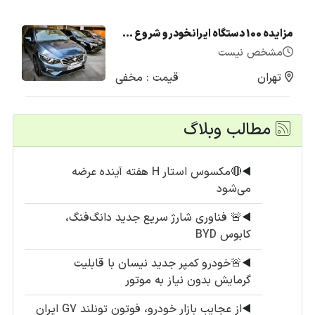
مزایده 100 دستگاه ایرانخودرو شروع شد + لیست قیمت (تیر1405)
مشخص نیست
تهران
قیمت : مخفی
مطالب وبلاگ
◀️
🔴مکسوس استار H هفته آینده عرضه
می‌شود
◀️
🚨 فناوری شارژ سریع جدید دانگ‌فنگ،
کابوس BYD
◀️
🚨خودرو کمپر جدید نیسان با قابلیت
گرمایش بدون نیاز به موتور
◀️
از عجایب بازار خودرو، فوتون تونلند G7 ایران