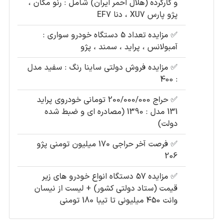
و کارکرده (هلال احمر ایران) شامل : رنو مگان ،
پژو پارس XU7 ، دنا EF7
✅
مزایده تعداد 5 دستگاه خودرو سواری :
آمبولانس ، پراید ، سمند ، پژو
✅
مزایده فروش دولتی ساینا رنگ : سفید مدل
: 400
✅
حراج 200/000/000 تومانی خودروی پراید
131 مدل : 1390 (مصادره ای و ضبط شده
دولت)
✅
فرصت آخر حراجی 170 میلیون تومنی پژو
206
✅
مزایده 57 دستگاه انواع خودرو های زیر
قیمت (ستاد دولتی کشور) + لیست از نیسان
وانت 450 میلیونی تا تیبا 180 تومنی