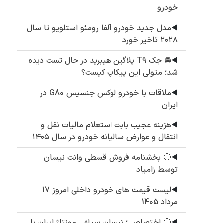
خودرو
◀️
مدل جدید خودرو آلفا رومئو استلویو تا سال
۲۰۲۸ تاخیر خورد
◀️
🚘 جک T۹ پلاگین هیبرید در حال تست دیده
شد؛ متولی این پیکاپ کیست؟
◀️
ملاقات با خودرو لوکس جنسیس G80 در
ایران
◀️
هزینه عجیب بابت استعلام مالیات نقل و
انتقال و عوارض سالیانه خودرو در سال ۱۴۰۵
◀️
🔴 بخشنامه فروش قسطی وانت نیسان
توسط زامیاد
◀️
لیست قیمت های خودرو داخلی امروز 17
مرداد 1405
◀️
🔴 اختصاصی؛ نیسان سیلفی مونتاژ ایران با