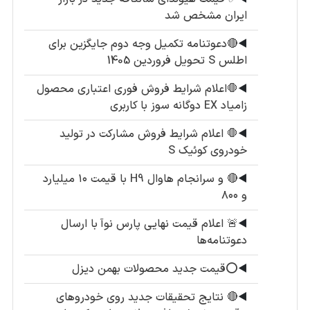
ایران مشخص شد
◀️
🔴دعوتنامه تکمیل وجه دوم جایگزین برای
اطلس S تحویل فروردین 1405
◀️
🛑اعلام شرایط فروش فوری اعتباری محصول
زامیاد EX دوگانه سوز با کاربری
◀️
🛑 اعلام شرایط فروش مشارکت در تولید
خودروی کوئیک S
◀️
🔴 و سرانجام هاوال H9 با قیمت ۱۰ میلیارد
و ۸۰۰
◀️
🚨 اعلام قیمت نهایی پارس نوآ با ارسال
دعوتنامه‌ها
◀️
⭕️قیمت جدید محصولات بهمن دیزل
◀️
🔴 نتایج تحقیقات جدید روی خودروهای