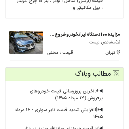
قیمت (ارتش) شامل : لودر ، بنز 10 چرخ ،گریدر
، بیل مکانیکی و
مزایده 100 دستگاه ایرانخودرو شروع شد + لیست قیمت (تیر1405)
مشخص نیست
تهران
قیمت : مخفی
مطالب وبلاگ
◀️
📌آخرین بروزرسانی قیمت خودروهای
پرفروش (۱۴ مرداد ۱۴۰۵)
◀️
🔴افزایش شدید قیمت تایر سواری - 14 مرداد
1405
◀️
✅ قیمت هیوندای سانتافه جدید در بازار