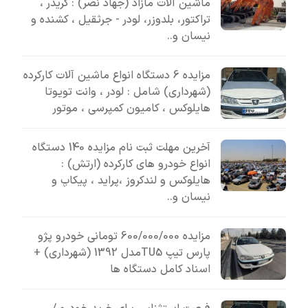
ماشین آلات مازاد (جهاد نصر) : گریدر ،
تراکتور، بلدوزر، لودر - جرثقیل ، کشنده و
نیسان و..
مزایده 6 دستگاه انواع ماشین آلات کارکرده
(شهرداری) شامل : لودر ، وانت تویوتا
هایلوکس ، کامیون کمپرسی ، موتور
آخرین مهلت ثبت نام مزایده 140 دستگاه
انواع خودرو های کارکرده (ارتش) :
هایلوکس و لندکروز ،پراید ، پیکاپ و
نیسان و..
مزایده 600/000/000 تومانی خودرو پژو
پارس تیپ TU5مدل 1392 (شهرداری) +
اسناد کامل دستگاه ها