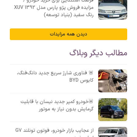
فرصت استثنایی برای خرید خودرو /
مزایده فروش پژو پارس مدل 1392 XUV
رنگ سفید (بنیاد توسعه)
دیدن همه مزایدات
مطالب دیگر وبلاگ
🚨 فناوری شارژ سریع جدید دانگ‌فنگ،
کابوس BYD
🚨خودرو کمپر جدید نیسان با قابلیت
گرمایش بدون نیاز به موتور
از عجایب بازار خودرو، فوتون تونلند G7